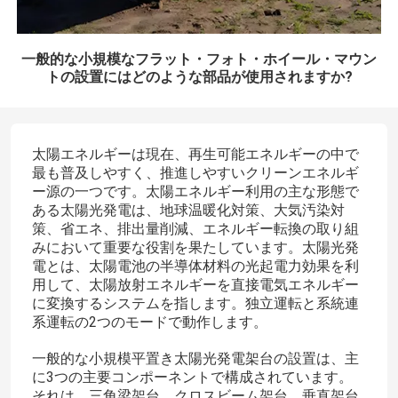
一般的な小規模なフラット・フォト・ホイール・マウン
トの設置にはどのような部品が使用されますか?
太陽エネルギーは現在、再生可能エネルギーの中で
最も普及しやすく、推進しやすいクリーンエネルギ
ー源の一つです。太陽エネルギー利用の主な形態で
ある太陽光発電は、地球温暖化対策、大気汚染対
策、省エネ、排出量削減、エネルギー転換の取り組
みにおいて重要な役割を果たしています。太陽光発
電とは、太陽電池の半導体材料の光起電力効果を利
用して、太陽放射エネルギーを直接電気エネルギー
に変換するシステムを指します。独立運転と系統連
系運転の2つのモードで動作します。
一般的な小規模平置き太陽光発電架台の設置は、主
に3つの主要コンポーネントで構成されています。
それは、三角梁架台、クロスビーム架台、垂直架台