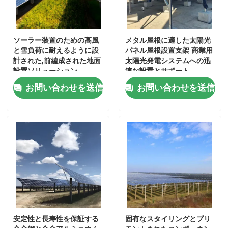
私達について
ソーラー装置のための高風
メタル屋根に適した太陽光
と雪負荷に耐えるように設
パネル屋根設置支架 商業用
工場旅行
計された,前編成された地面
太陽光発電システムへの迅
設置ソリューション
速な設置とサポート
お問い合わせを送信
お問い合わせを送信
品質管理
私達に連絡しなさい
引用を要求しなさい
太陽電池パネルの土台システム
安定性と長寿性を保証する
固有なスタイリングとプリ
太陽電池パネルの取付金具