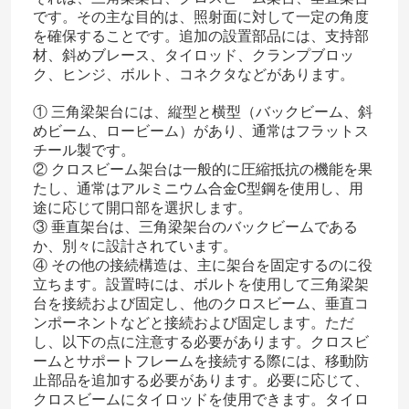
です。その主な目的は、照射面に対して一定の角度
を確保することです。追加の設置部品には、支持部
材、斜めブレース、タイロッド、クランプブロッ
ク、ヒンジ、ボルト、コネクタなどがあります。
① 三角梁架台には、縦型と横型（バックビーム、斜
めビーム、ロービーム）があり、通常はフラットス
チール製です。
② クロスビーム架台は一般的に圧縮抵抗の機能を果
たし、通常はアルミニウム合金C型鋼を使用し、用
途に応じて開口部を選択します。
③ 垂直架台は、三角梁架台のバックビームである
か、別々に設計されています。
④ その他の接続構造は、主に架台を固定するのに役
立ちます。設置時には、ボルトを使用して三角梁架
台を接続および固定し、他のクロスビーム、垂直コ
ンポーネントなどと接続および固定します。ただ
し、以下の点に注意する必要があります。クロスビ
ームとサポートフレームを接続する際には、移動防
止部品を追加する必要があります。必要に応じて、
クロスビームにタイロッドを使用できます。タイロ