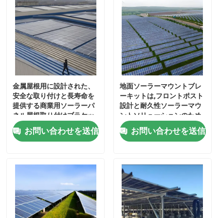
金属屋根用に設計された、
地面ソーラーマウントブレ
安全な取り付けと長寿命を
ーキットは,フロントポスト
提供する商業用ソーラーパ
設計と耐久性ソーラーマウ
ネル屋根取り付けブラケッ
ントソリューションのため
ト
のアノジスアルミニウムコ
お問い合わせを送信
お問い合わせを送信
ンポーネントを提供してい
ません
家
プロダクト
ビデオ