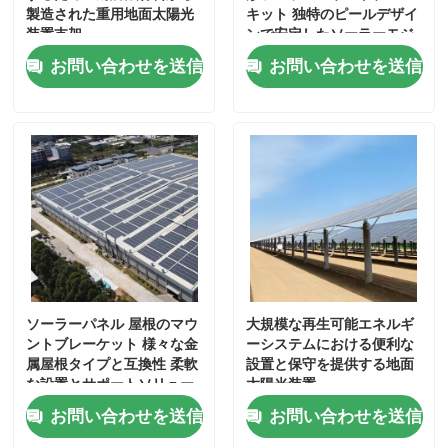
製造された重用地面太陽光
キット 独特のピールデザイ
装置支架
ンで安定したソーラーモジ
ュールのマウントを提供し
お問い合わせを送信
お問い合わせを送信
ます
家
ソーラーパネル 屋根のマウ
大規模な再生可能エネルギ
ントブレーケット 様々な金
ーシステムにおける便利な
属屋根タイプと互換性 柔軟
設置と保守を提供する地面
プロダクト
な設置とサポートソリュー
太陽光装置
ションを提供します
お問い合わせを送信
お問い合わせを送信
ビデオ