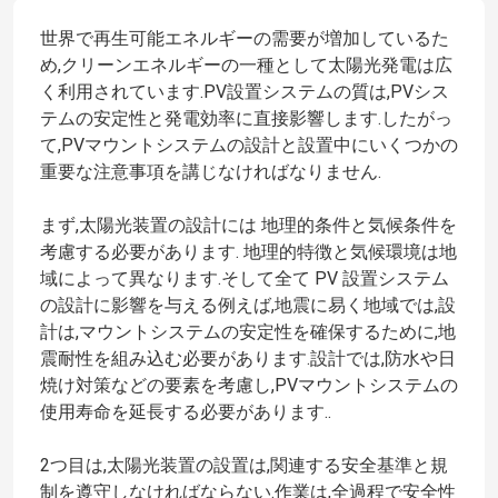
世界で再生可能エネルギーの需要が増加しているた
め,クリーンエネルギーの一種として太陽光発電は広
く利用されています.PV設置システムの質は,PVシス
テムの安定性と発電効率に直接影響します.したがっ
て,PVマウントシステムの設計と設置中にいくつかの
重要な注意事項を講じなければなりません.
まず,太陽光装置の設計には 地理的条件と気候条件を
考慮する必要があります. 地理的特徴と気候環境は地
域によって異なります.そして全て PV 設置システム
の設計に影響を与える例えば,地震に易く地域では,設
計は,マウントシステムの安定性を確保するために,地
震耐性を組み込む必要があります.設計では,防水や日
焼け対策などの要素を考慮し,PVマウントシステムの
使用寿命を延長する必要があります..
2つ目は,太陽光装置の設置は,関連する安全基準と規
制を遵守しなければならない.作業は,全過程で安全性