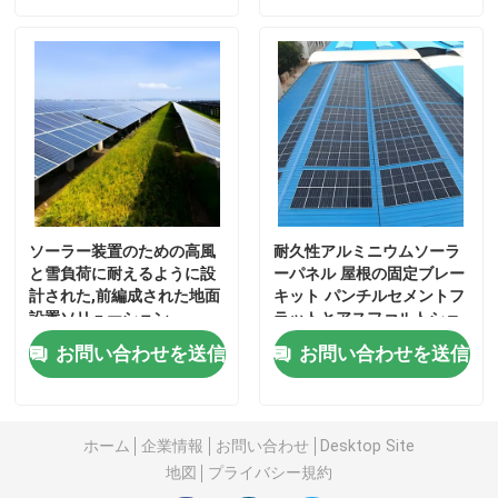
私達について
工場旅行
品質管理
ソーラー装置のための高風
耐久性アルミニウムソーラ
私達に連絡しなさい
と雪負荷に耐えるように設
ーパネル 屋根の固定ブレー
計された,前編成された地面
キット パンチルセメントフ
設置ソリューション
ラットとアスファルトシェ
ンドル屋根太陽光装置
引用を要求しなさい
お問い合わせを送信
お問い合わせを送信
太陽電池パネルの土台システム
ホーム
企業情報
お問い合わせ
Desktop Site
地図
プライバシー規約
太陽電池パネルの取付金具