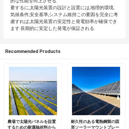
的な性能を向上させる.
要するに,太陽光装置の設計と設置には,地理的環境,
気候条件,安全基準,システム維持この要因を完全に考
慮すれば,太陽光装置の安定性と発電効率が確保でき
ます.長期的に安定した発電が保証される.
Recommended Products
農場で太陽光パネルを設置
耐久性のある電熱鋼製の固
するための耐腐蝕材料から
形ソーラーマウントブレー