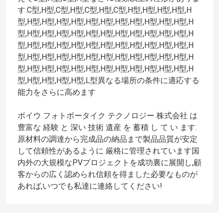
す.C型,H型,C型,H型,C型,H型,C型,H型,H型,H型,H型,H
型,H型,H型,H型,H型,H型,H型,H型,H型,H型,H型,H型,H
私達について
型,H型,H型,H型,H型,H型,H型,H型,H型,H型,H型,H型,H
型,H型,H型,H型,H型,H型,H型,H型,H型,H型,H型,H型,H
型,H型,H型,H型,H型,H型,H型,H型,H型,H型,H型,H型,H
工場旅行
型,H型,H型,H型,H型,H型,H型,H型,H型,H型,H型,H型,H
型,H型,H型,H型,H型,L型異なる場所の条件に適応する
品質管理
能力をさらに高めます
ボイウ フォトボータイク テクノロジー 株式会社 は
私達に連絡しなさい
豊富な 経験 と 深い 技術 遺産 を 蓄積 し て い ます.
原材料の調達から完成品の納品まで製品品質が安定
して信頼性があるように 厳格に管理されています国
引用を要求しなさい
内外の大規模なPVプロジェクトを成功裏に展開し,顧
客からの広く認められ信頼を得ました必要なものが
太陽電池パネルの土台システム
あれば,いつでも私達に連絡してください!
太陽電池パネルの取付金具