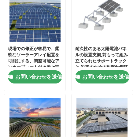
金属屋根の雨樋
亜鉛メッキケーブルトレイ
現場での修正が容易で、柔
耐久性のある太陽電池パネ
滑り止め鋼板
軟なソーラーアレイ配置を
ルの設置支架,前もって組み
可能にする、調整可能なア
立てられたサポートラック
ンカープレート付き地上設
と,設置のための耐腐蝕鋼筋
置型ソーラーマウントブラ
梁
お問い合わせを送信
お問い合わせを送信
ケット