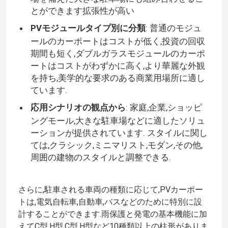
とができます拡張性が高い
PVモジュールタイプ別に分類
: 普通のモジュ
ールのカーポートはコストが低く,投資の回収
期間も短く,ダブルガラスモジュールのカーポ
ートはコストがわずかに高く,より華麗な外観
を持ち,美学的な要求のある商業用場所に適し
ています.
応用シナリオの観点から
: 家庭,企業,ショッピ
ングモール,大きな駐車場などに適したソリュ
ーションが提供されています. スタイルに関し
ては,クラシック,ミニマリスト,モダン,その他,
周囲の建物のスタイルと調整できる.
家
さらに,駐車される車両の種類に応じて,PVカーポー
プロダクト
トは,電気自転車,自動車,バスなどのために特別に設
計することができます.雨保護と発電の基本機能に加
ビデオ
えてC型,H型,C型,H型など10種類以上の柱形がありま