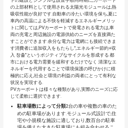
トの建設とシンプルな設置手順同時期に,カーポート
の上部材料として使用される太陽光モジュールは,熱
吸収性能が良好です.自動車の冷たい環境を保ち,夏に
車内の高温による不快を軽減するエネルギーメリッ
トに関しては,PVカーポートで発電される電力は,車
両の充電と周辺施設の電源供給のニーズを直接満た
すことができます.余分な電力は電網にも接続できま
す消費者に追加収入をもたらし",エネルギー節約+収
入 창출"というポジティブなサイクルを形成する.都
市における電力需要を緩和するだけでなく 清潔なエ
ネルギーを代用することで環境保護の呼びかけに積
極的に応え,社会と環境の利益の両者にとって有利な
状況を実現する.
PVカーポートは様々な種類があり,実際のニーズに応
じて柔軟に選択できます.
駐車場数によって分類
2台の車や複数の車のた
めの駐車場があります.モジュール式設計で,住
宅や小規模な施設に適しており,数百台の駐車
場を備えた大きな駐車場にも組み合わせるこ