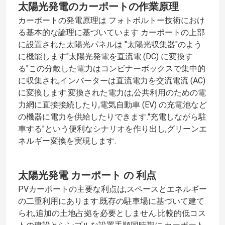
太陽光発電のカーポートの作業原理
カーポートの発電原理は フォトボルトー技術におけ
る基本的な論理に基づいています カーポートの上部
に設置された太陽光パネルは "太陽光収集器"のよう
に機能します"太陽光発電を直流電 (DC) に変換す
る"この分散した電力はコンビナーボックスで集中的
に収集され,インバーターは直流電力を交流電流 (AC)
に変換します.変換された電力は,公共利用のための電
力網に直接接続したり,電気自動車 (EV) の充電池など
の機器に電力を供給したりできます."充電しながら駐
車する"という便利なシナリオを作り出し,グリーンエ
ネルギー変換を実現します.
太陽光発電 カーポート の 利点
PVカーポートの主要な利点は,スペースとエネルギー
の二重利用にあります.既存の駐車場に基づいて建て
られ,追加の土地占拠を必要としません.比較的低コス