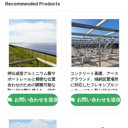
Recommended Products
ソーラーパネル取り付けクランプ
ソーラーパネル取り付けレール
太陽電池パネルの中間クランプ
太陽電池パネルの端クランプ
押出成形アルミニウム製サ
コンクリート基礎、アース
ポートレールと精密な位置
グラウンド、傾斜設置場所
合わせのための調整可能な
に対応したフレキシブルソ
柵のスプライスのキット
取り付け脚を備えた、頑丈
ーラーパネル取り付けブラ
な地上設置型ソーラーマウ
ケット
お問い合わせを送信
お問い合わせを送信
ントブラケット
太陽電池パネルの傾きの台紙
ソーラールーフフック