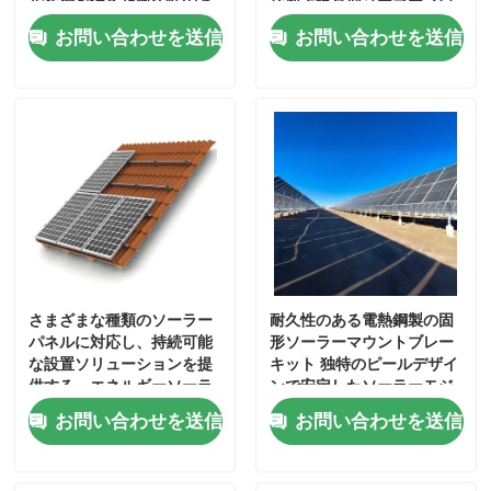
ル接続を備えた耐久性のあ
な地上設置型ソーラーマウ
るソーラーパネル取り付け
ントブラケット
お問い合わせを送信
お問い合わせを送信
ブラケット
さまざまな種類のソーラー
耐久性のある電熱鋼製の固
パネルに対応し、持続可能
形ソーラーマウントブレー
家
な設置ソリューションを提
キット 独特のピールデザイ
供する、エネルギーソーラ
ンで安定したソーラーモジ
ーパネル取り付けブラケッ
ュールのマウントを提供し
プロダクト
お問い合わせを送信
お問い合わせを送信
ト
ます
ビデオ