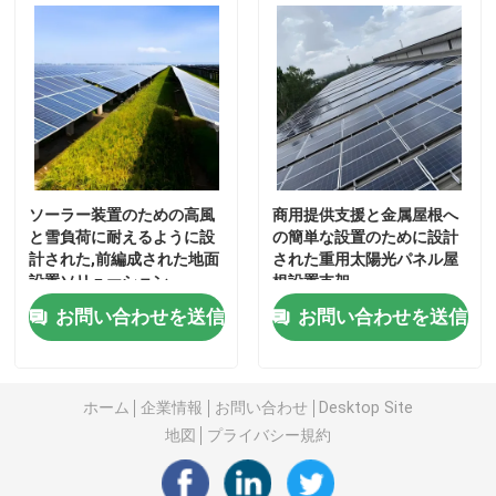
私達について
工場旅行
品質管理
ソーラー装置のための高風
商用提供支援と金属屋根へ
と雪負荷に耐えるように設
の簡単な設置のために設計
計された,前編成された地面
された重用太陽光パネル屋
私達に連絡しなさい
設置ソリューション
根設置支架
お問い合わせを送信
お問い合わせを送信
引用を要求しなさい
ホーム
企業情報
お問い合わせ
Desktop Site
太陽電池パネルの土台システム
地図
プライバシー規約
太陽電池パネルの取付金具