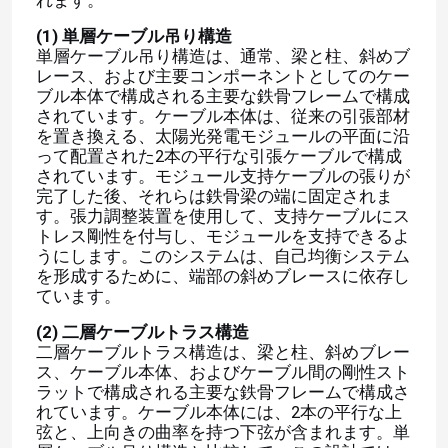
れます。
(1) 単層ケーブル吊り構造
単層ケーブル吊り構造は、通常、梁と柱、斜めブ
レース、および主要コンポーネントとしてのケー
ブル本体で構成される主要な鉄骨フレームで構成
されています。ケーブル本体は、従来の引張部材
を置き換える、太陽光発電モジュールの平面に沿
って配置された2本の平行な引張ケーブルで構成
されています。モジュール支持ケーブルの張りが
完了した後、それらは鉄骨梁の端に固定されま
す。張力調整装置を使用して、支持ケーブルにス
トレス剛性を付与し、モジュールを支持できるよ
うにします。このシステムは、自己均衡システム
を形成するために、端部の斜めブレースに依存し
ています。
(2) 二層ケーブルトラス構造
二層ケーブルトラス構造は、梁と柱、斜めブレー
ス、ケーブル本体、およびケーブル間の剛性スト
ラットで構成される主要な鉄骨フレームで構成さ
れています。ケーブル本体には、2本の平行な上
弦と、上向きの曲率を持つ下弦が含まれます。単