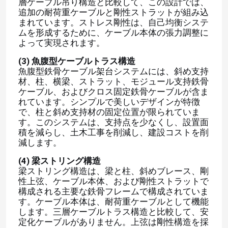
層ケーブル吊り構造と比較して、この設計では、
追加の耐荷重ケーブルと剛性ストラットが組み込
まれています。ストレス剛性は、自己均衡システ
ムを形成するために、ケーブル本体の張力調整に
よって実現されます。
(3) 魚腹型ケーブルトラス構造
魚腹型鉄骨ケーブル架台システムには、斜め支持
材、柱、横梁、ストラット、モジュール支持鉄骨
ケーブル、およびクロス固定鉄骨ケーブルが含ま
れています。シンプルで美しいデザインが特徴
で、柱と斜め支持材の固定位置が限られていま
す。このシステムは、支持点を少なくし、設置面
積を減らし、土木工事を削減し、建設コストを削
減します。
(4) 梁ストリング構造
梁ストリング構造は、梁と柱、斜めブレース、剛
性上弦、ケーブル本体、および剛性ストラットで
構成される主要な鉄骨フレームで構成されていま
す。ケーブル本体は、耐荷重ケーブルとして機能
します。三層ケーブルトラス構造と比較して、安
定化ケーブルがありません。上弦は剛性構造を採