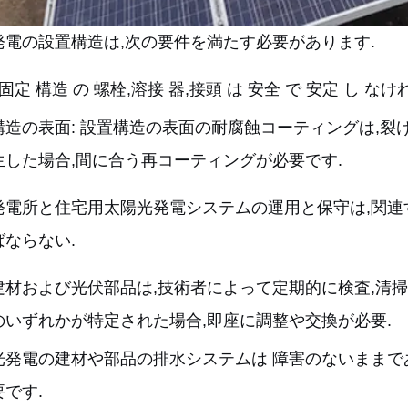
発電の設置構造は,次の要件を満たす必要があります.
 固定 構造 の 螺栓,溶接 器,接頭 は 安全 で 安定 し なけれ
構造の表面: 設置構造の表面の耐腐蝕コーティングは,裂
生した場合,間に合う再コーティングが必要です.
発電所と住宅用太陽光発電システムの運用と保守は,関連
ばならない.
建材および光伏部品は,技術者によって定期的に検査,清掃
のいずれかが特定された場合,即座に調整や交換が必要.
光発電の建材や部品の排水システムは 障害のないままで
です.