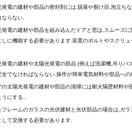
光発電の建材や部品の密封剤には,脱落や裂け目,泡立ち
はならない.
光発電の建材や部品を組み込んだドアと窓は,スムーズに
なしに機能する必要があります.装置のボルトやスクリュ
光発電の建材や太陽光発電の部品 (例えば洗濯機,吊りバス
安全でなければならない.操作が簡単電気材料や部品への
での太陽光発電の建材や部品の清掃には耐火隔壁材料や
うにする..
たフレームのガラスの光伏建材と光伏部品の場合は,ガラ
として交換する必要があります.