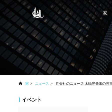
家
家
>
ニュース
>
約会社のニュース 太陽光発電の設
イベント