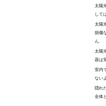
太陽
して
太陽
損傷
ん.
太陽
器は
室内
ないよ
隠れ
全体