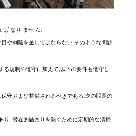
 ば なり ませ ん.
け目や剥離を呈してはならない.そのような問題
する規制の遵守に加えて,以下の要件も遵守し
,保守および整備されるべきである.次の問題の
あり, 潜在的詰まりを防ぐために定期的な清掃